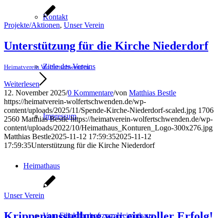
Kontakt
Projekte/Aktionen
,
Unser Verein
Unterstützung für die Kirche Niederdorf
Ziele des Vereins
Heimatverein Wolfertschwenden
Weiterlesen
12. November 2025
/
0 Kommentare
/
von
Matthias Bestle
https://heimatverein-wolfertschwenden.de/wp-
content/uploads/2025/11/Spende-Kirche-Niederdorf-scaled.jpg
1706
Impressum
2560
Matthias Bestle
https://heimatverein-wolfertschwenden.de/wp-
content/uploads/2022/10/Heimathaus_Konturen_Logo-300x276.jpg
Matthias Bestle
2025-11-12 17:59:35
2025-11-12
17:59:35
Unterstützung für die Kirche Niederdorf
Heimathaus
Unser Verein
Krippenausstellung war ein voller Erfolg!
Vom Filialpfarrhof zum Heimathaus