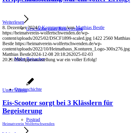
Weiterlesen
8. Dezember 2024
/
0 Kommentare
/
von
Matthias Bestle
Geschichte einer Renovierung
https://heimatverein-wolfertschwenden.de/wp-
content/uploads/2025/02/DSCF1899-scaled.jpg
1422
2560
Matthias
Bestle
https://heimatverein-wolfertschwenden.de/wp-
content/uploads/2022/10/Heimathaus_Konturen_Logo-300x276.jpg
Matthias Bestle
2024-12-08 20:18:26
2025-02-03
Maler Reisacher
20:21:09
Krippenausstellung war ein voller Erfolg!
Ortsgeschichte
Unser Verein
Eis-Scooter sorgt bei 3 Klässlern für
Begeisterung
Postrad
Heimatverein Wolfertschwenden