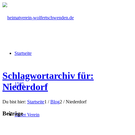
Startseite
Schlagwortarchiv für:
1525
Niederdorf
Du bist hier:
Startseite
1
/
Blog
2
/
Niederdorf
Beiträge
Unser Verein