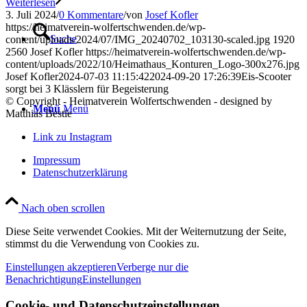
Weiterlesen
3. Juli 2024
/
0 Kommentare
/
von
Josef Kofler
https://heimatverein-wolfertschwenden.de/wp-
Suche
content/uploads/2024/07/IMG_20240702_103130-scaled.jpg
1920
2560
Josef Kofler
https://heimatverein-wolfertschwenden.de/wp-
content/uploads/2022/10/Heimathaus_Konturen_Logo-300x276.jpg
Josef Kofler
2024-07-03 11:15:42
2024-09-20 17:26:39
Eis-Scooter
sorgt bei 3 Klässlern für Begeisterung
© Copyright - Heimatverein Wolfertschwenden - designed by
Menü
Menü
Matthias Bestle
Link zu Instagram
Impressum
Datenschutzerklärung
Nach oben scrollen
Diese Seite verwendet Cookies. Mit der Weiternutzung der Seite,
stimmst du die Verwendung von Cookies zu.
Einstellungen akzeptieren
Verberge nur die
Benachrichtigung
Einstellungen
Cookie- und Datenschutzeinstellungen