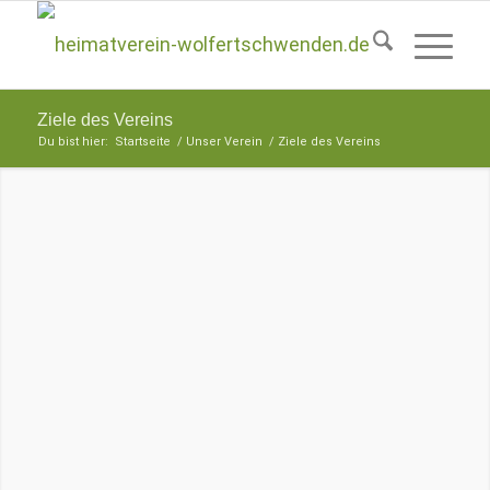
Ziele des Vereins
Du bist hier:
Startseite
/
Unser Verein
/
Ziele des Vereins
Der Verein ist insbesondere bestrebt
ERHALTEN
sich für den Erhalt der Landschaft,
von Kunstgegenständen,
Familienaufzeichnungen,