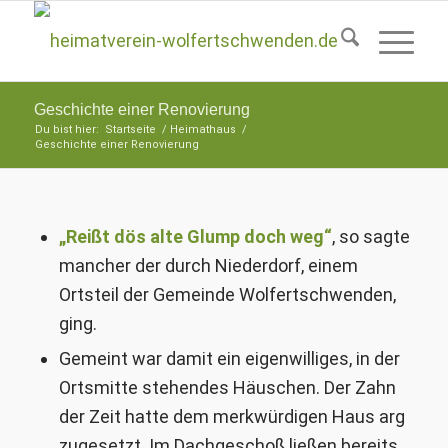
Geschichte einer Renovierung
Du bist hier:
Startseite
/
Heimathaus
/
Geschichte einer Renovierung
„Reißt dös alte Glump doch weg“
, so sagte
mancher der durch Niederdorf, einem
Ortsteil der Gemeinde Wolfertschwenden,
ging.
Gemeint war damit ein eigenwilliges, in der
Ortsmitte stehendes Häuschen. Der Zahn
der Zeit hatte dem merkwürdigen Haus arg
zugesetzt. Im Dachgeschoß ließen bereits