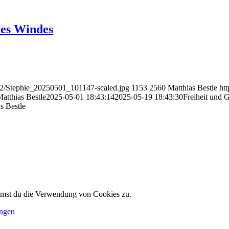
des Windes
/12/Stephie_20250501_101147-scaled.jpg
1153
2560
Matthias Bestle
ht
atthias Bestle
2025-05-01 18:43:14
2025-05-19 18:43:30
Freiheit und 
s Bestle
immst du die Verwendung von Cookies zu.
ungen