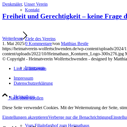
Denkmäler
,
Unser Verein
Kontakt
Freiheit und Gerechtigkeit – keine Frage 
Weiterlesen
Ziele des Vereins
1. Mai 2025
/
0 Kommentare
/
von
Matthias Bestle
https://heimatverein-wolfertschwenden.de/wp-content/uploads/2024
content/uploads/2022/10/Heimathaus_Konturen_Logo-300x276.jpg
M
© Copyright - Heimatverein Wolfertschwenden - designed by Matthia
Impressum
Link zu Instagram
Impressum
Datenschutzerklärung
Heimathaus
Nach oben scrollen
Diese Seite verwendet Cookies. Mit der Weiternutzung der Seite, st
Einstellungen akzeptieren
Verberge nur die Benachrichtigung
Einstell
Vom Filialpfarrhof zum Heimathaus