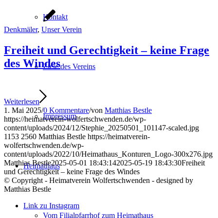
Kontakt
Denkmäler
,
Unser Verein
Freiheit und Gerechtigkeit – keine Frage
des Windes
Ziele des Vereins
Weiterlesen
1. Mai 2025
/
0 Kommentare
/
von
Matthias Bestle
Impressum
https://heimatverein-wolfertschwenden.de/wp-
content/uploads/2024/12/Stephie_20250501_101147-scaled.jpg
1153
2560
Matthias Bestle
https://heimatverein-
wolfertschwenden.de/wp-
content/uploads/2022/10/Heimathaus_Konturen_Logo-300x276.jpg
Matthias Bestle
2025-05-01 18:43:14
2025-05-19 18:43:30
Freiheit
Heimathaus
und Gerechtigkeit – keine Frage des Windes
© Copyright - Heimatverein Wolfertschwenden - designed by
Matthias Bestle
Link zu Instagram
Vom Filialpfarrhof zum Heimathaus