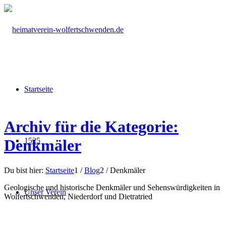
Startseite
Archiv für die Kategorie:
1525
Denkmäler
Du bist hier:
Startseite
1
/
Blog
2
/
Denkmäler
Geologische und historische Denkmäler und Sehenswürdigkeiten in
Unser Verein
Wolfertschwenden, Niederdorf und Dietratried