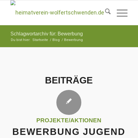
Schlagwortarchiv für: Bewerbung
Du bist hier:
Startseite
/
Blog
/
Bewerbung
BEITRÄGE
PROJEKTE/AKTIONEN
BEWERBUNG JUGEND