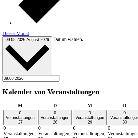
Dieser Monat
Datum wählen.
09.08.2026
August 2026
Kalender von Veranstaltungen
Montag
Dienstag
Mittwoch
Donn
M
D
M
D
0
0
0
0
Veranstaltungen
Veranstaltungen
Veranstaltungen
Veranstaltunge
27
28
29
30
0
0
0
0
Veranstaltungen,
Veranstaltungen,
Veranstaltungen,
Veranstaltunge