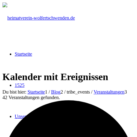
Startseite
Kalender mit Ereignissen
1525
Du bist hier:
Startseite
1
/
Blog
2
/
tribe_events
/
Veranstaltungen
3
42 Veranstaltungen gefunden.
Unser Verein