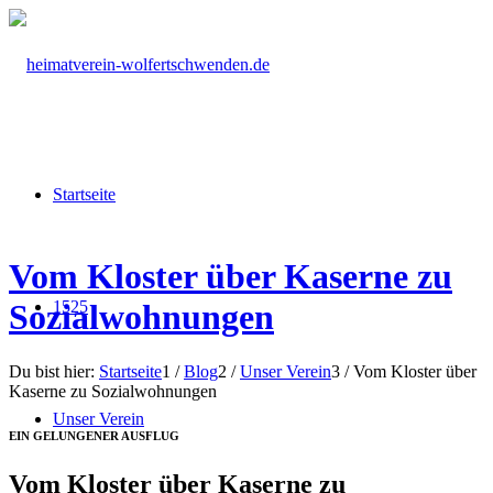
Startseite
Vom Kloster über Kaserne zu
1525
Sozialwohnungen
Du bist hier:
Startseite
1
/
Blog
2
/
Unser Verein
3
/
Vom Kloster über
Kaserne zu Sozialwohnungen
Unser Verein
EIN GELUNGENER AUSFLUG
Vom Kloster über Kaserne zu