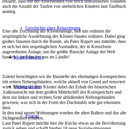
erklärte, dass mit der Anwesenheit von fesch uniformierten Soldaten
auch die Anzahl der Taufen von unehelichen Kindern laut Taufbuch
anstieg.
Geschichte einer Renovierung
Eine alte Zeichnung der Klosteranlage, ließ uns erahnen die
ursprüngliche Ausdehnung des Kloster-Staates erahnen. Dabei ging
großes Staunen durch die Runde, als Pater Rupert uns mitteilte, dass
es sich bei den ursprünglichen Ausmaßen, der in Kreuzform
angeordneten Anlage, um die größte Barocke Anlage der Welt
handelt – und das bei uns im Ländle!
Maler Reisacher
Zuletzt besichtigten wir die Baustelle des ehemaligen Kornspeichers
mit seinen Nebengebäuden, welche aktuell von Grund auf renoviert
Ortsgeschichte
wird. Wichtig sei dem Kloster dabei der Erhalt der historischen
Außenansicht mit dem großen Mittelschiff des Kornspeichers und
dem zur linken und rechten Seite abfallenden Nebengebäuden
gewesen, was sich in der Form des Dachstuhls sehr gut erkennen
lässt.
In den total neuen Wohnungen wurden die alten Balken und das alte
Postrad
Sichtgemäuer erhalten.
Laut Pater Rupert möchte hier die Kirche etwas an die Bevölkerung
zurück geben und schafft hierbei 18 neue Sozialwohnungen.