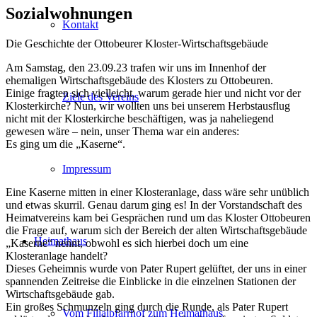
Sozialwohnungen
Kontakt
Die Geschichte der Ottobeurer Kloster-Wirtschaftsgebäude
Am Samstag, den 23.09.23 trafen wir uns im Innenhof der
ehemaligen Wirtschaftsgebäude des Klosters zu Ottobeuren.
Einige fragten sich vielleicht, warum gerade hier und nicht vor der
Ziele des Vereins
Klosterkirche? Nun, wir wollten uns bei unserem Herbstausflug
nicht mit der Klosterkirche beschäftigen, was ja naheliegend
gewesen wäre – nein, unser Thema war ein anderes:
Es ging um die „Kaserne“.
Impressum
Eine Kaserne mitten in einer Klosteranlage, dass wäre sehr unüblich
und etwas skurril. Genau darum ging es! In der Vorstandschaft des
Heimatvereins kam bei Gesprächen rund um das Kloster Ottobeuren
die Frage auf, warum sich der Bereich der alten Wirtschaftsgebäude
Heimathaus
„Kaserne“ nennt, obwohl es sich hierbei doch um eine
Klosteranlage handelt?
Dieses Geheimnis wurde von Pater Rupert gelüftet, der uns in einer
spannenden Zeitreise die Einblicke in die einzelnen Stationen der
Wirtschaftsgebäude gab.
Ein großes Schmunzeln ging durch die Runde, als Pater Rupert
Vom Filialpfarrhof zum Heimathaus