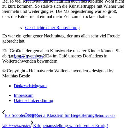
Bei so viel Kreativität durfte natürlich auch das leibliche Wohl nicht
zu kurz kommen. So stärkte sich die Künstlertruppe mit Wiener und
Semmeln und weiter ging es. Die Malbegeisterung war so groß,
dass die Bilder nicht einmal mehr Zeit zum Trocknen hatten.
Geschichte einer Renovierung
Es war ein gelungener Nachmittag, der uns allen sehr viel Freude
gebracht hat.
Ein Großteil der gemalten Kunstwerke unserer Kinder können Sie
ab Anfang November 2024 im Café unseres Dorfladens in
Maler Reisacher
Wolfertschwenden bewundern.
© Copyright - Heimatverein Wolfertschwenden - designed by
Matthias Bestle
Link zu Instagram
Ortsgeschichte
Impressum
Datenschutzerklärung
Postrad
Eis-Scooter sorgt bei 3 Klässlern für Begeisterung
Heimatverein
Krippenausstellung war ein voller Erfolg!
Wolfertschwenden