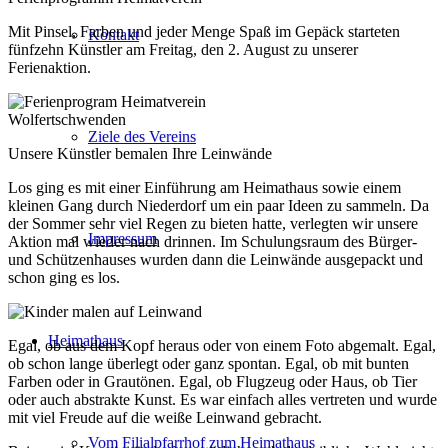
Mit Pinsel, Farben und jeder Menge Spaß im Gepäck starteten
Kontakt
fünfzehn Künstler am Freitag, den 2. August zu unserer
Ferienaktion.
Ziele des Vereins
Unsere Künstler bemalen Ihre Leinwände
Los ging es mit einer Einführung am Heimathaus sowie einem
kleinen Gang durch Niederdorf um ein paar Ideen zu sammeln. Da
der Sommer sehr viel Regen zu bieten hatte, verlegten wir unsere
Impressum
Aktion mal wieder nach drinnen. Im Schulungsraum des Bürger-
und Schützenhauses wurden dann die Leinwände ausgepackt und
schon ging es los.
Heimathaus
Egal, ob aus dem Kopf heraus oder von einem Foto abgemalt. Egal,
ob schon lange überlegt oder ganz spontan. Egal, ob mit bunten
Farben oder in Grautönen. Egal, ob Flugzeug oder Haus, ob Tier
oder auch abstrakte Kunst. Es war einfach alles vertreten und wurde
mit viel Freude auf die weiße Leinwand gebracht.
Vom Filialpfarrhof zum Heimathaus