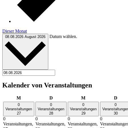
Dieser Monat
Datum wählen.
08.08.2026
August 2026
Kalender von Veranstaltungen
Montag
Dienstag
Mittwoch
Donn
M
D
M
D
0
0
0
0
Veranstaltungen
Veranstaltungen
Veranstaltungen
Veranstaltunge
27
28
29
30
0
0
0
0
Veranstaltungen,
Veranstaltungen,
Veranstaltungen,
Veranstaltunge