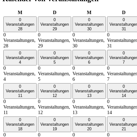
Montag
Dienstag
Mittwoch
Donn
M
D
M
D
0
0
0
0
Veranstaltungen
Veranstaltungen
Veranstaltungen
Veranstaltunge
28
29
30
31
0
0
0
0
Veranstaltungen,
Veranstaltungen,
Veranstaltungen,
Veranstaltunge
28
29
30
31
0
0
0
0
Veranstaltungen
Veranstaltungen
Veranstaltungen
Veranstaltunge
4
5
6
7
0
0
0
0
Veranstaltungen,
Veranstaltungen,
Veranstaltungen,
Veranstaltunge
4
5
6
7
0
0
0
0
Veranstaltungen
Veranstaltungen
Veranstaltungen
Veranstaltunge
11
12
13
14
0
0
0
0
Veranstaltungen,
Veranstaltungen,
Veranstaltungen,
Veranstaltunge
11
12
13
14
0
0
0
0
Veranstaltungen
Veranstaltungen
Veranstaltungen
Veranstaltunge
18
19
20
21
0
0
0
0