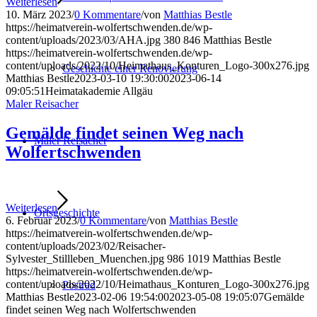
Weiterlesen
10. März 2023
/
0 Kommentare
/
von
Matthias Bestle
https://heimatverein-wolfertschwenden.de/wp-
content/uploads/2023/03/AHA.jpg
380
846
Matthias Bestle
https://heimatverein-wolfertschwenden.de/wp-
content/uploads/2022/10/Heimathaus_Konturen_Logo-300x276.jpg
Geschichte einer Renovierung
Matthias Bestle
2023-03-10 19:30:00
2023-06-14
09:05:51
Heimatakademie Allgäu
Maler Reisacher
Gemälde findet seinen Weg nach
Maler Reisacher
Wolfertschwenden
Weiterlesen
Ortsgeschichte
6. Februar 2023
/
0 Kommentare
/
von
Matthias Bestle
https://heimatverein-wolfertschwenden.de/wp-
content/uploads/2023/02/Reisacher-
Sylvester_Stillleben_Muenchen.jpg
986
1019
Matthias Bestle
https://heimatverein-wolfertschwenden.de/wp-
content/uploads/2022/10/Heimathaus_Konturen_Logo-300x276.jpg
Postrad
Matthias Bestle
2023-02-06 19:54:00
2023-05-08 19:05:07
Gemälde
findet seinen Weg nach Wolfertschwenden