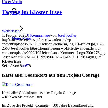
Unser Verein
Tagung im Kloster Irsee
Suche
Weiterlesen
1. Februar 2023
/
0 Kommentare
/
von
Josef Kofler
Menü
Menü
https://heimatverein-wolfertschwenden.de/wp-
content/uploads/2023/05/Heimatverein-Tagung_01-scaled.jpg
1622
2560
Josef Kofler
https://heimatverein-wolfertschwenden.de/wp-
content/uploads/2022/10/Heimathaus_Konturen_Logo-300x276.jpg
Josef Kofler
2023-02-01 19:53:00
2023-06-14 09:15:58
Tagung im
Kloster Irsee
Seite 8 von 8
«
‹
6
7
8
Karte aller Gedenkorte aus dem Projekt Courage
Karte aller Gedenkorte aus dem Projekt Courage
– Klicken Sie auf das Bild
Im Zuge des Projekt „Courage – 500 Jahre Bauernkrieg und