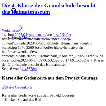
Die 4. Klasse der Grundschule besucht
das Heimatmuseum
Suche
Weiterlesen
14. Juni 2023
/
0 Kommentare
/
von
Josef Kofler
Menü
Menü
https://heimatverein-wolfertschwenden.de/wp-
content/uploads/2023/06/Grundschule_Heimathaus_Korr01-
scaled.jpg
1776
2560
Josef Kofler
https://heimatverein-
wolfertschwenden.de/wp-
content/uploads/2022/10/Heimathaus_Konturen_Logo-300x276.jpg
Josef Kofler
2023-06-14 09:06:53
2023-06-14 09:15:05
Die 4. Klasse
der Grundschule besucht das Heimatmuseum
Seite 6 von 8
«
‹
4
5
6
7
8
›
»
Karte aller Gedenkorte aus dem Projekt Courage
Karte aller Gedenkorte aus dem Projekt Courage
– Klicken Sie auf das Bild