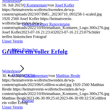
Weiterlesen
16. Juli 2023
/
0 Kommentare
/
von
Josef Kofler
https://heimatverein-wolfertschwenden.de/wp-
content/uploads/2023/07/IMG_20230710_093258-1-scaled.jpg
1920
2560
Josef Kofler
https://heimatverein-
wolfertschwenden.de/wp-
Geschichte einer Renovierung
content/uploads/2022/10/Heimathaus_Konturen_Logo-300x276.jpg
Josef Kofler
2023-07-16 21:23:43
2023-07-16 21:25:07
Schüler
treffen historischen Fotograf
Unser Verein
Maler Reisacher
Grillfest ein voller Erfolg
Weiterlesen
Ortsgeschichte
30. Juni 2023
/
0 Kommentare
/
von
Matthias Bestle
https://heimatverein-wolfertschwenden.de/wp-
content/uploads/2023/06/Grillfest-scaled.jpg
1920
2560
Matthias
Bestle
https://heimatverein-wolfertschwenden.de/wp-
content/uploads/2022/10/Heimathaus_Konturen_Logo-300x276.jpg
Matthias Bestle
2023-06-30 09:25:41
2023-06-30 09:32:53
Grillfest
Postrad
ein voller Erfolg
Unser Verein