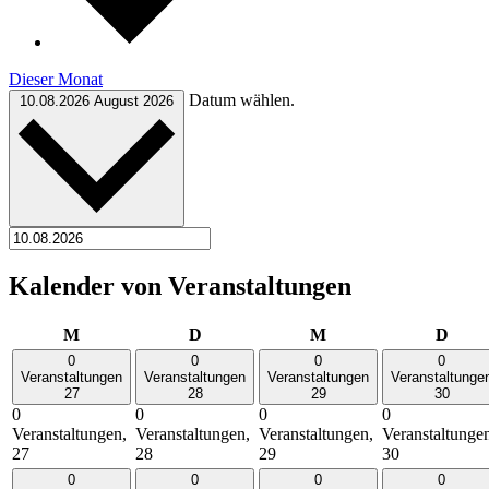
Dieser Monat
Datum wählen.
10.08.2026
August 2026
Kalender von Veranstaltungen
Montag
Dienstag
Mittwoch
Donn
M
D
M
D
0
0
0
0
Veranstaltungen
Veranstaltungen
Veranstaltungen
Veranstaltunge
27
28
29
30
0
0
0
0
Veranstaltungen,
Veranstaltungen,
Veranstaltungen,
Veranstaltunge
27
28
29
30
0
0
0
0