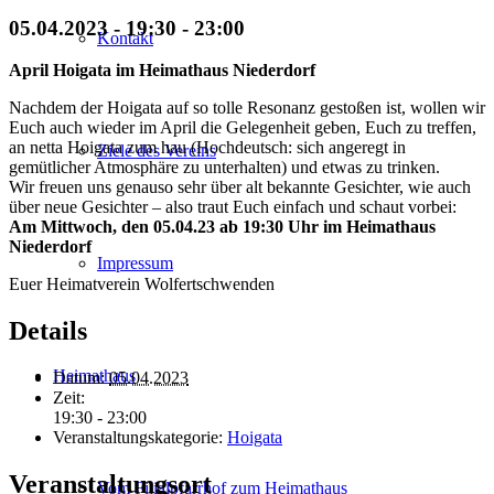
05.04.2023 - 19:30
-
23:00
Kontakt
April Hoigata im Heimathaus Niederdorf
Nachdem der Hoigata auf so tolle Resonanz gestoßen ist, wollen wir
Euch auch wieder im April die Gelegenheit geben, Euch zu treffen,
an netta Hoigata zum hau (Hochdeutsch: sich angeregt in
Ziele des Vereins
gemütlicher Atmosphäre zu unterhalten) und etwas zu trinken.
Wir freuen uns genauso sehr über alt bekannte Gesichter, wie auch
über neue Gesichter – also traut Euch einfach und schaut vorbei:
Am Mittwoch, den 05.04.23 ab 19:30 Uhr im Heimathaus
Niederdorf
Impressum
Euer Heimatverein Wolfertschwenden
Details
Heimathaus
Datum:
05.04.2023
Zeit:
19:30 - 23:00
Veranstaltungskategorie:
Hoigata
Veranstaltungsort
Vom Filialpfarrhof zum Heimathaus