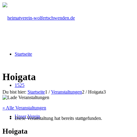
Startseite
Hoigata
1525
Du bist hier:
Startseite
1
/
Veranstaltungen
2
/
Hoigata
3
« Alle Veranstaltungen
Unser Verein
Diese Veranstaltung hat bereits stattgefunden.
Hoigata