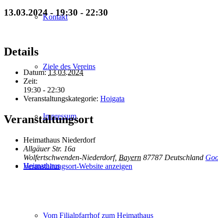
13.03.2024 - 19:30
-
22:30
Kontakt
Details
Ziele des Vereins
Datum:
13.03.2024
Zeit:
19:30 - 22:30
Veranstaltungskategorie:
Hoigata
Impressum
Veranstaltungsort
Heimathaus Niederdorf
Allgäuer Str. 16a
Wolfertschwenden-Niederdorf
,
Bayern
87787
Deutschland
Goo
Heimathaus
Veranstaltungsort-Website anzeigen
Vom Filialpfarrhof zum Heimathaus