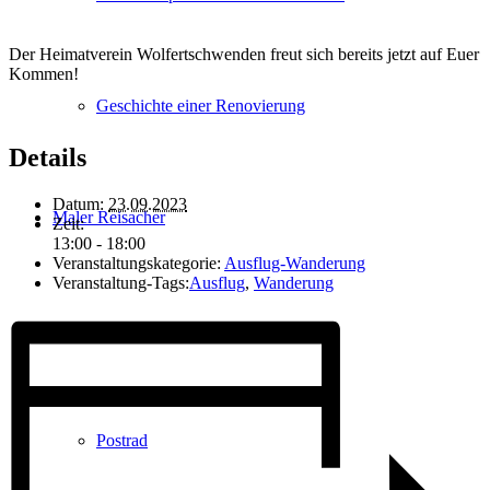
Der Heimatverein Wolfertschwenden freut sich bereits jetzt auf Euer
Kommen!
Geschichte einer Renovierung
Details
Datum:
23.09.2023
Maler Reisacher
Zeit:
13:00 - 18:00
Veranstaltungskategorie:
Ausflug-Wanderung
Veranstaltung-Tags:
Ausflug
,
Wanderung
Ortsgeschichte
Postrad