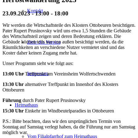
Kontakt
23.09.2023 - 13:00
-
18:00
Wir werden die Wirtschaftsteile des Klosters Ottobeuren besichtigen.
Pater Rupert Prusinovsky wird uns etwa 1,5 Stunden die Gebäude
des Wirtschaftsteil zeigen und deren Bedeutung erklären. Die
Gebäude können teils nur von außen besichtigt werden, da die
Ziele des Vereins
Räumlichkeiten an verschiedene Nutzer vermietet sind und das
Koster daher keinen Zugang mehr hat.
Unser Programm sieht wie folgt aus:
Impressum
13:00 Uhr
Treffpunkt am Vereinsheim Wolfertschwenden
13:30 Uhr
alternativer Treffpunkt im Innenhof des Klosters
Ottobeuren
Führung
durch Pater Rupert Prusinowsky
Heimathaus
15:30 Uhr
Einkehr im Windbeutelparadies in Ottobeuren
P.S.: Bitte beachten, dass wir den ursprünglichen Termin von
Sonntag auf Samstag verlegt haben, da die Führung nur am Samstag
möglich war.
Vom Filialpfarrhof zum Heimathaus