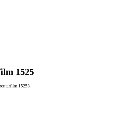
ilm 1525
entarfilm 1525
3