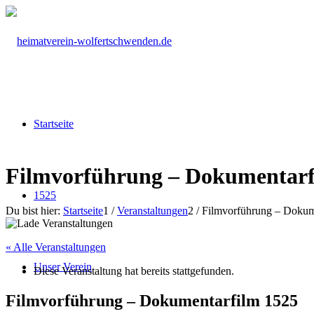
Startseite
Filmvorführung – Dokumentarf
1525
Du bist hier:
Startseite
1
/
Veranstaltungen
2
/
Filmvorführung – Dokum
« Alle Veranstaltungen
Unser Verein
Diese Veranstaltung hat bereits stattgefunden.
Filmvorführung – Dokumentarfilm 1525