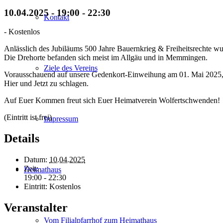
10.04.2025 - 19:00
-
22:30
Kontakt
-
Kostenlos
Anlässlich des Jubiläums 500 Jahre Bauernkrieg & Freiheitsrechte w
Die Drehorte befanden sich meist im Allgäu und in Memmingen.
Ziele des Vereins
Vorausschauend auf unsere Gedenkort-Einweihung am 01. Mai 2025, hi
Hier und Jetzt zu schlagen.
Auf Euer Kommen freut sich Euer Heimatverein Wolfertschwenden!
(Eintritt ist frei)
Impressum
Details
Datum:
10.04.2025
Zeit:
Heimathaus
19:00 - 22:30
Eintritt:
Kostenlos
Veranstalter
Vom Filialpfarrhof zum Heimathaus